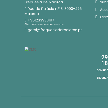
Freguesia de Maiorca
Simb
Rua do Palácio n.º 3, 3090-476
Asso
Maiorca
Car
+351233930197
Chamada para rede fixa nacional
geral@freguesiademaiorca.pt