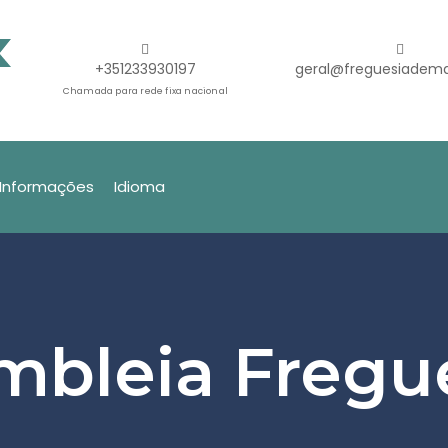
+351233930197
geral@freguesiadema
Chamada para rede fixa nacional
Informações
Idioma
mbleia Fregu