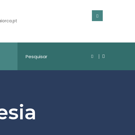
iorca.pt
esia