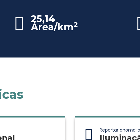
25,14
2
Área/km
icas
Reportar anomalia
onal
Iluminaç