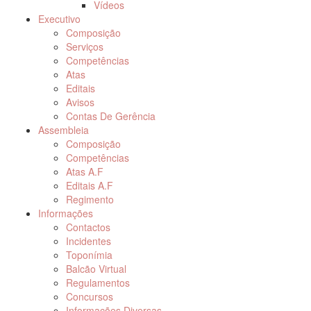
Vídeos
Executivo
Composição
Serviços
Competências
Atas
Editais
Avisos
Contas De Gerência
Assembleia
Composição
Competências
Atas A.F
Editais A.F
Regimento
Informações
Contactos
Incidentes
Toponímia
Balcão Virtual
Regulamentos
Concursos
Informações Diversas