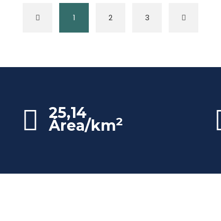
1
2
3
25,14
2
Área/km