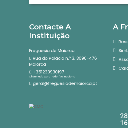
Contacte A
A F
Instituição
Rese
Freguesia de Maiorca
Simb
Rua do Palácio n.º 3, 3090-476
Asso
Maiorca
Car
+351233930197
Chamada para rede fixa nacional
geral@freguesiademaiorca.pt