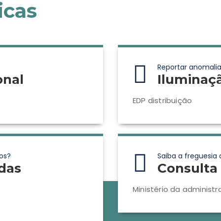
icas
Reportar anomalia
onal
Iluminaç
EDP distribuição
os?
Saiba a freguesia 
das
Consulta 
Ministério da administr