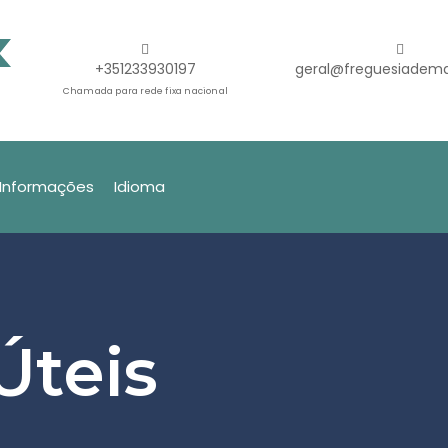
+351233930197
geral@freguesiadema
Chamada para rede fixa nacional
Informações
Idioma
Úteis