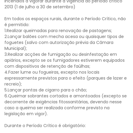
incêndios a vigorar durante a vigência do período crítico
2013 (1 de julho a 30 de setembro)
Em todos os espaços rurais, durante o Período Crítico, não
é permitido:
1.Realizar queimadas para renovação de pastagens;
2.Lançar balões com mecha acesa ou quaisquer tipos de
foguetes (salvo com autorização prévia da Câmara
Municipal);
3.Realizar acções de fumigação ou desinfestação em
apiários, excepto se os fumigadores estiverem equipados
com dispositivos de retenção de faúlhas;
4.Fazer lume ou fogueiras, excepto nos locais
expressamente previstos para o efeito (parques de lazer e
recreio);
5.Lançar pontas de cigarro para o chão;
6.Queimar sobrantes cortados e amontoados (excepto se
decorrente de exigências fitossanitárias, devendo nesse
caso a queima ser realizada conforme previsto na
legislação em vigor).
Durante o Período Crítico é obrigatório: