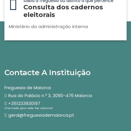
Saiba a freguesia ou distrito a que pertence
Consulta dos cadernos
eleitorais
Ministério da administração interna
Contacte A Instituição
Freguesia de Maiorca
Rua do Palácio n.º 3, 3090-476 Maiorca
+351233930197
Chamada para rede fixa nacional
geral@freguesiademaiorca.pt