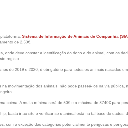
 plataforma:
Sistema de Informação de Animais de Companhia (SIA
gamento de 2,50€.
, onde deve constar a identificação do dono e do animal, com os dados
ste registo.
nos de 2019 e 2020, é obrigatório para todos os animais nascidos em 
s na movimentação dos animais: não pode passeá-los na via pública, 
ngeiro.
uma coima. A multa mínima será de 50€ e a máxima de 3740€ para pess
p, basta ir ao site e verificar se o animal está na tal base de dados,
es, com a exceção das categorias potencialmente perigosas e perigosa