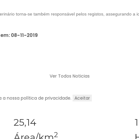
erinário torna-se também responsável pelos registos, assegurando a ide
 em: 08-11-2019
Ver Todos Noticias
ta a nossa
política de privacidade
.
Aceitar
25,14
2
Área/km