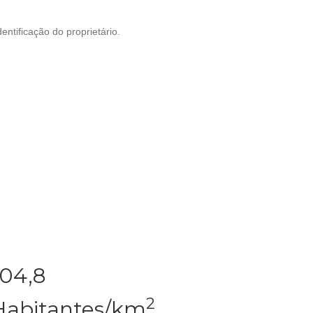
ntificação do proprietário.
104,8
2
Habitantes/km