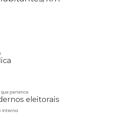
s
ica
 a que pertence
ernos eleitorais
o interna