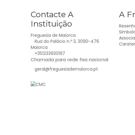
Contacte A
A F
Instituição
Resenha
Simbolo
Freguesia de Maiorca
Associa
Rua do Palácio n.º 3, 3090-476
Carate
Maiorca
+351233930197
Chamada para rede fixa nacional
geral@freguesiademaiorca.pt