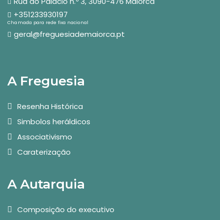
Rua do Palácio n.º 3, 3090-476 Maiorca
+351233930197
Chamada para rede fixa nacional
geral@freguesiademaiorca.pt
A Freguesia
Resenha Histórica
Simbolos heráldicos
Associativismo
Caraterização
A Autarquia
Composição do executivo