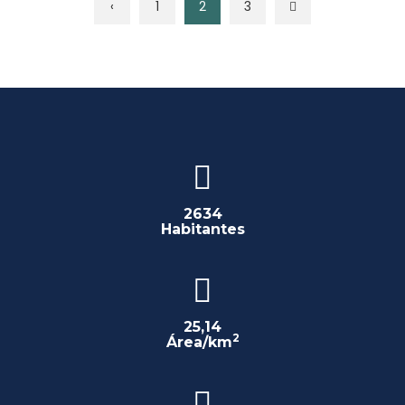
‹
1
2
3
2634
Habitantes
25,14
2
Área/km