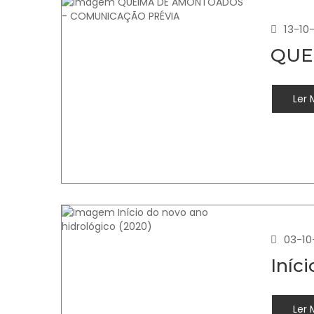
13-10
QUE
Ler 
03-10
Iníc
Ler 