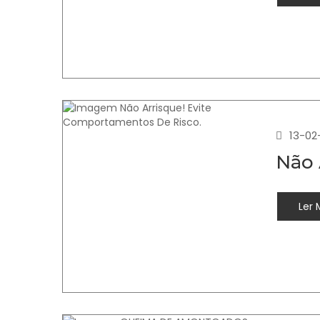
13-02
Não 
Ler 