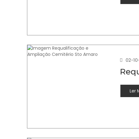
02-10
Requ
Ler 