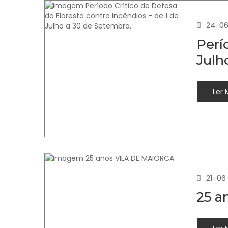
24-06
Perí
Julh
Ler 
21-06
25 a