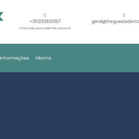
+351233930197
geral@freguesiadema
Chamada para rede fixa nacional
Informações
Idioma