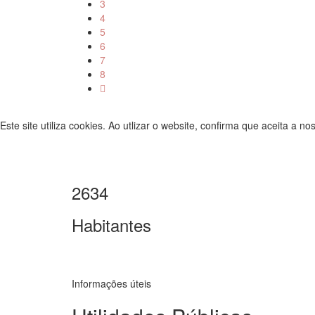
3
4
5
6
7
8
Este site utiliza cookies. Ao utlizar o website, confirma que aceita a n
2634
Habitantes
Informações úteis