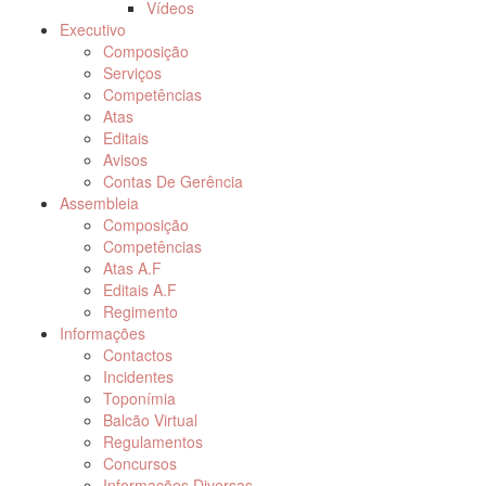
Vídeos
Executivo
Composição
Serviços
Competências
Atas
Editais
Avisos
Contas De Gerência
Assembleia
Composição
Competências
Atas A.F
Editais A.F
Regimento
Informações
Contactos
Incidentes
Toponímia
Balcão Virtual
Regulamentos
Concursos
Informações Diversas