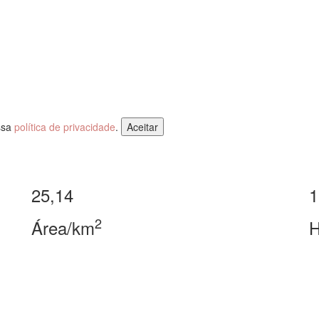
ossa
política de privacidade
.
Aceitar
25,14
1
2
Área/km
H